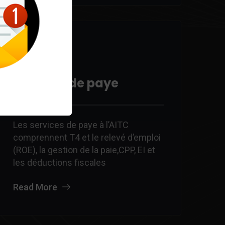
Services de paye
Les services de paye à l’AITC
comprennent T4 et le relevé d’emploi
(ROE), la gestion de la paie,CPP, EI et
les déductions fiscales
Read More