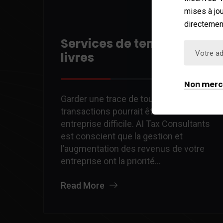
mises à jou
directement
Services de tenue de
livres
Non merc
Garder une trace de toutes vos
transactions pourrait être une
entreprise difficile. AI Tax Consultants
est conscient que la gestion et
l’augmentation des revenus de votre
entreprise ont la priorité…
Read More