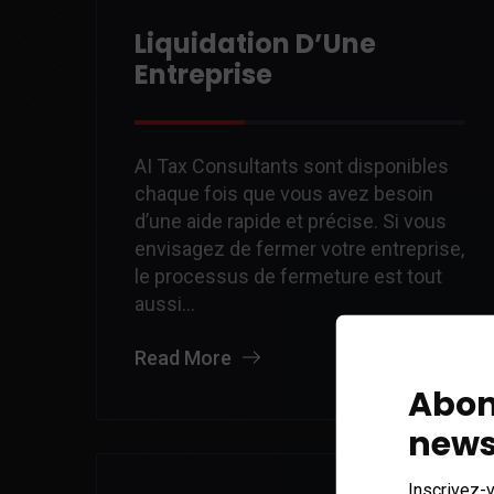
Liquidation D’Une
Entreprise
AI Tax Consultants sont disponibles
chaque fois que vous avez besoin
d’une aide rapide et précise. Si vous
envisagez de fermer votre entreprise,
le processus de fermeture est tout
aussi…
Read More
Abon
news
Inscrivez-v