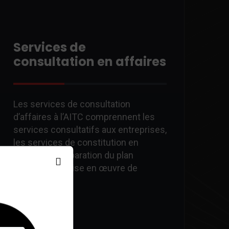
Services de
consultation en affaires
Les services de consultation
d’affaires à l’AITC comprennent les
services consultatifs aux entreprises,
les services de constitution en
société, la préparation du plan
d’affaires, la mise en œuvre de
systèmes…
Read More